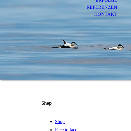
ERFOLGE
REFERENZEN
KONTAKT
Shop
.
Shop
Face to face