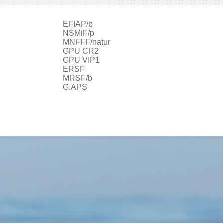
EFIAP/b
ur
NSMiF/p
MNFFF/natur
GPU CR2
GPU VIP1
ERSF
MRSF/b
G.APS