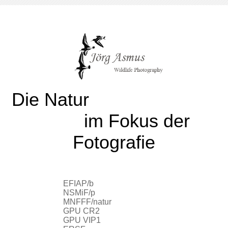
Die Natur
im Fokus der
Fotografie
EFIAP/b
NSMiF/p
MNFFF/natur
GPU CR2
GPU VIP1