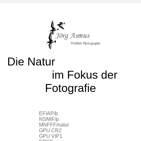
Die Natur
im Fokus der
Fotografie
EFIAP/b
NSMiF/p
MNFFF/natur
GPU CR2
GPU VIP1