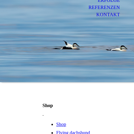
ERFOLGE
REFERENZEN
KONTAKT
Shop
.
Shop
Flying dachshund