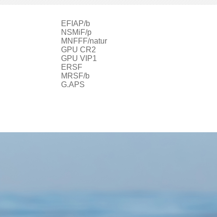
EFIAP/b
ur
NSMiF/p
MNFFF/natur
GPU CR2
GPU VIP1
ERSF
MRSF/b
G.APS