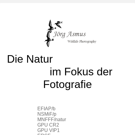
Die Natur
im Fokus der
Fotografie
EFIAP/b
NSMiF/p
MNFFF/natur
GPU CR2
GPU VIP1