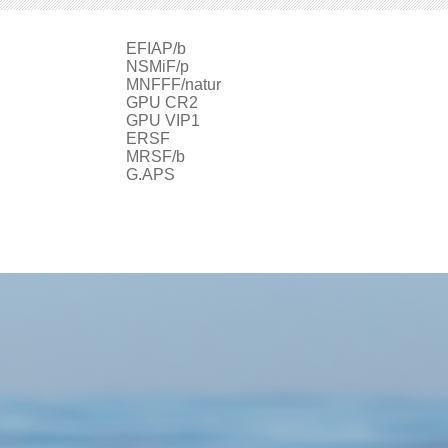
EFIAP/b
ur
NSMiF/p
MNFFF/natur
GPU CR2
GPU VIP1
ERSF
MRSF/b
G.APS