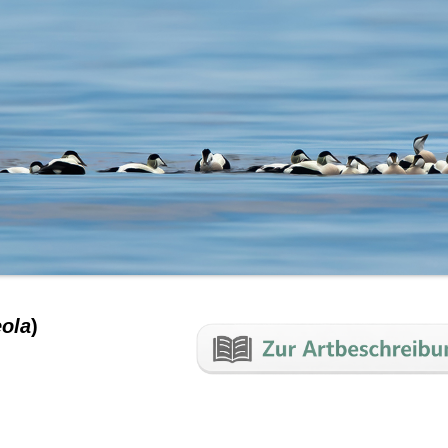
eola
)