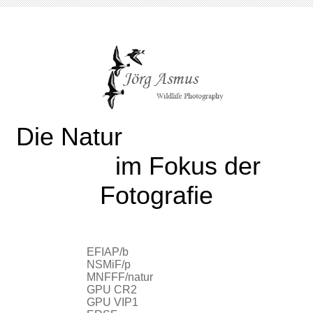
Die Natur
im Fokus der
Fotografie
EFIAP/b
NSMiF/p
MNFFF/natur
GPU CR2
GPU VIP1