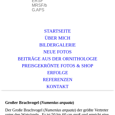
ERSF
MRSF/b
G.APS
STARTSEITE
ÜBER MICH
BILDERGALERIE
NEUE FOTOS
BEITRÄGE AUS DER ORNITHOLOGIE
PREISGEKRÖNTE FOTOS & SHOP
ERFOLGE
REFERENZEN
KONTAKT
Großer Brachvogel (
Numenius arquata
)
Der Große Brachvogel (
Numenius arquata
) der größte Vertreter
unter den Watvögeln. Er ist 50 bis 60 cm groß und erreicht eine