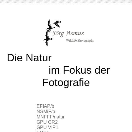
Die Natur
im Fokus der
Fotografie
EFIAP/b
NSMiF/p
MNFFF/natur
GPU CR2
GPU VIP1