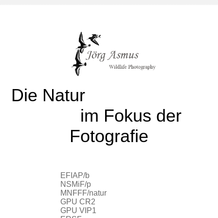
Die Natur
im Fokus der
Fotografie
EFIAP/b
NSMiF/p
MNFFF/natur
GPU CR2
GPU VIP1