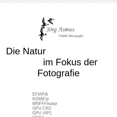
Die Natur
im Fokus der
Fotografie
EFIAP/b
NSMiF/p
MNFFF/natur
GPU CR2
GPU VIP1