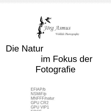
Die Natur
im Fokus der
Fotografie
EFIAP/b
NSMiF/p
MNFFF/natur
GPU CR2
GPU VIP1