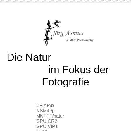
Die Natur
im Fokus der
Fotografie
EFIAP/b
NSMiF/p
MNFFF/natur
GPU CR2
GPU VIP1