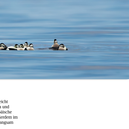
eicht
a und
päische
ußerdem im
 langsam