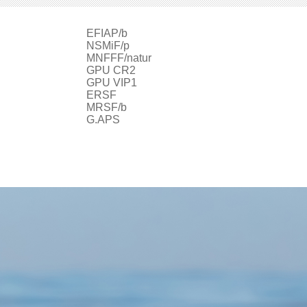
EFIAP/b
ur
NSMiF/p
MNFFF/natur
GPU CR2
GPU VIP1
ERSF
MRSF/b
G.APS